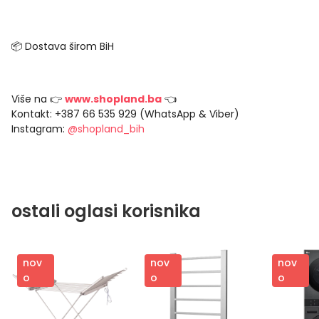
📦 Dostava širom BiH
Više na 👉
www.shopland.ba
👈
Kontakt: +387 66 535 929 (WhatsApp & Viber)
Instagram:
@shopland_bih
ostali oglasi korisnika
nov
nov
nov
o
o
o