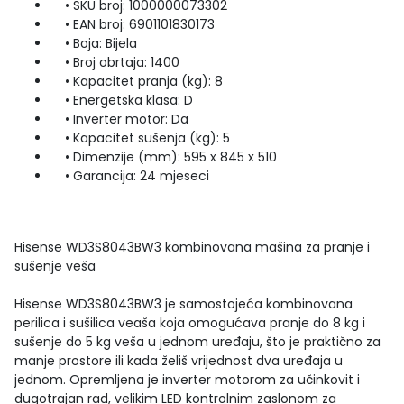
• SKU broj: 1000000073302
• EAN broj: 6901101830173
• Boja: Bijela
• Broj obrtaja: 1400
• Kapacitet pranja (kg): 8
• Energetska klasa: D
• Inverter motor: Da
• Kapacitet sušenja (kg): 5
• Dimenzije (mm): 595 x 845 x 510
• Garancija: 24 mjeseci
Hisense WD3S8043BW3 kombinovana mašina za pranje i
sušenje veša
Hisense WD3S8043BW3 je samostojeća kombinovana
perilica i sušilica veaša koja omogućava pranje do 8 kg i
sušenje do 5 kg veša u jednom uređaju, što je praktično za
manje prostore ili kada želiš vrijednost dva uređaja u
jednom. Opremljena je inverter motorom za učinkovit i
dugotrajan rad, velikim LED kontrolnim zaslonom za