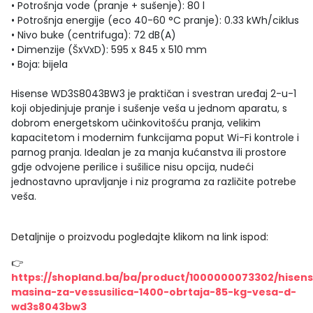
• Potrošnja vode (pranje + sušenje): 80 l
• Potrošnja energije (eco 40-60 °C pranje): 0.33 kWh/ciklus
• Nivo buke (centrifuga): 72 dB(A)
• Dimenzije (ŠxVxD): 595 x 845 x 510 mm
• Boja: bijela
Hisense WD3S8043BW3 je praktičan i svestran uređaj 2-u-1
koji objedinjuje pranje i sušenje veša u jednom aparatu, s
dobrom energetskom učinkovitošću pranja, velikim
kapacitetom i modernim funkcijama poput Wi-Fi kontrole i
parnog pranja. Idealan je za manja kućanstva ili prostore
gdje odvojene perilice i sušilice nisu opcija, nudeći
jednostavno upravljanje i niz programa za različite potrebe
veša.
Detaljnije o proizvodu pogledajte klikom na link ispod:
👉
https://shopland.ba/ba/product/1000000073302/hisen
masina-za-vessusilica-1400-obrtaja-85-kg-vesa-d-
wd3s8043bw3