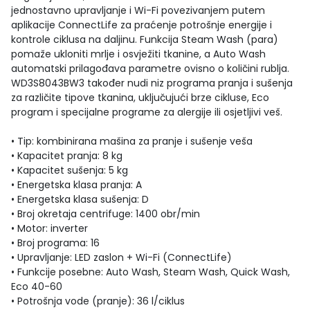
jednostavno upravljanje i Wi-Fi povezivanjem putem
aplikacije ConnectLife za praćenje potrošnje energije i
kontrole ciklusa na daljinu. Funkcija Steam Wash (para)
pomaže ukloniti mrlje i osvježiti tkanine, a Auto Wash
automatski prilagođava parametre ovisno o količini rublja.
WD3S8043BW3 također nudi niz programa pranja i sušenja
za različite tipove tkanina, uključujući brze cikluse, Eco
program i specijalne programe za alergije ili osjetljivi veš.
• Tip: kombinirana mašina za pranje i sušenje veša
• Kapacitet pranja: 8 kg
• Kapacitet sušenja: 5 kg
• Energetska klasa pranja: A
• Energetska klasa sušenja: D
• Broj okretaja centrifuge: 1400 obr/min
• Motor: inverter
• Broj programa: 16
• Upravljanje: LED zaslon + Wi-Fi (ConnectLife)
• Funkcije posebne: Auto Wash, Steam Wash, Quick Wash,
Eco 40-60
• Potrošnja vode (pranje): 36 l/ciklus