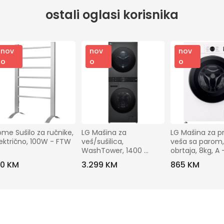
ostali oglasi korisnika
nov
nov
nov
o
o
o
me Sušilo za ručnike, 
LG Mašina za 
LG Mašina za pr
ektrično, 100W - FTW 
veš/sušilica, 
veša sa parom,
WashTower, 1400 
obrtaja, 8kg, A -
obrtaja, 12/10 kg - 
F4X1008NWK
20 KM
3.299 KM
865 KM
WT1210BBF