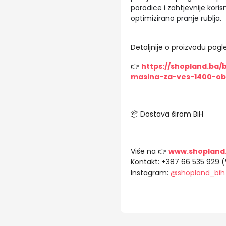
porodice i zahtjevnije korisn
optimizirano pranje rublja.
Detaljnije o proizvodu pogle
👉
https://shopland.ba
masina-za-ves-1400-obr
📦 Dostava širom BiH
Više na 👉
www.shopland
Kontakt: +387 66 535 929 
Instagram:
@shopland_bih