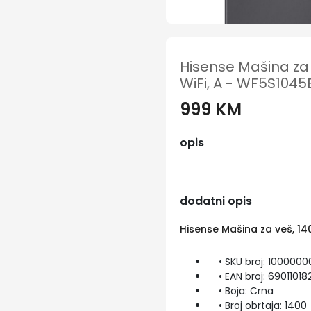
Hisense Mašina za v
WiFi, A - WF5S1045
999 KM
opis
dodatni opis
Hisense Mašina za veš, 140
• SKU broj: 100000
• EAN broj: 6901101
• Boja: Crna
• Broj obrtaja: 1400