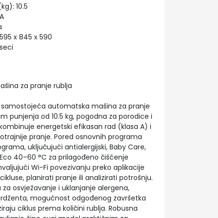
g): 10.5
 A
a
95 x 845 x 590
seci
šina za pranje rublja
e samostojeća automatska mašina za pranje
om punjenja od 10.5 kg, pogodna za porodice i
 kombinuje energetski efikasan rad (klasa A) i
gotrajnije pranje. Pored osnovnih programa
programa, uključujući antialergijski, Baby Care,
 Eco 40–60 °C za prilagođeno čišćenje
ahvaljujući Wi-Fi povezivanju preko aplikacije
kluse, planirati pranje ili analizirati potrošnju.
 za osvježavanje i uklanjanje alergena,
erdženta, mogućnost odgođenog završetka
ziraju ciklus prema količini rublja. Robusna