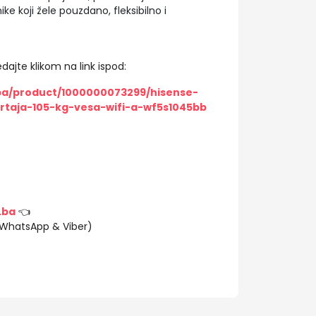
ike koji žele pouzdano, fleksibilno i
dajte klikom na link ispod:
/ba/product/1000000073299/hisense-
taja-105-kg-vesa-wifi-a-wf5s1045bb
.ba
👈
(WhatsApp & Viber)