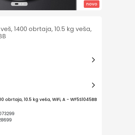
novo
eš, 1400 obrtaja, 10.5 kg veša,
BB
0 obrtaja, 10.5 kg veša, WiFi, A - WF5S1045BB
0073299
828699