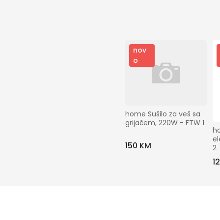
nov
o
home Sušilo za veš sa 
grijačem, 220W - FTW 1
ho
el
150 KM
2
1