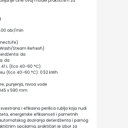
ravljanje čine ovaj model praktičnim za
g
1400 obr/min
nnectLife)
m Wash/Steam Refresh)
terdženta: da
a: da
: 41 L (Eco 40–60 °C)
lusu (Eco 40–60 °C): 0.52 kWh
re, punjenja, nivoa vode
x 845 x 590 mm
vestrana i efikasna perilica rublja koja nudi
teta, energetske efikasnosti i pametnih
 automatskog doziranja deterdženta i parnog
aktičnim opcijama, praktičan je izbor za