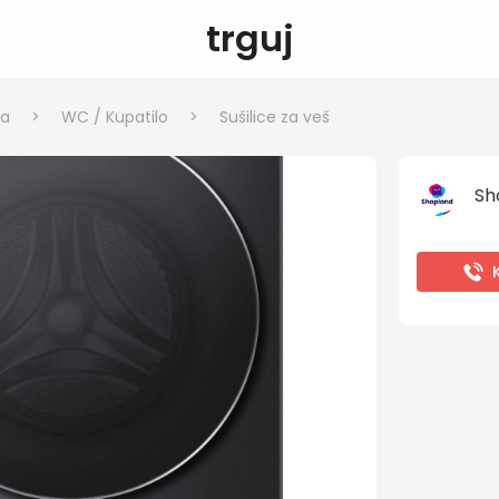
trguj
ka
>
WC / Kupatilo
>
Sušilice za veš
Sh