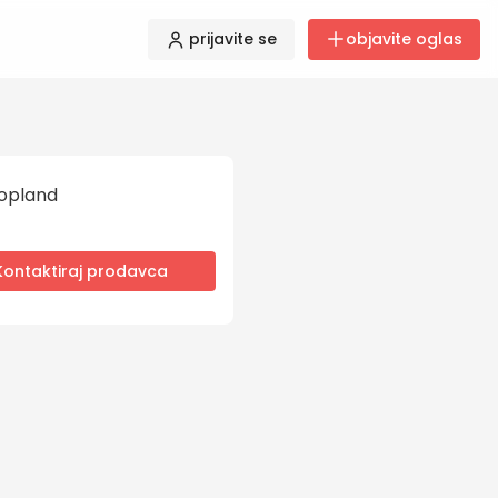
prijavite se
objavite oglas
opland
Kontaktiraj prodavca