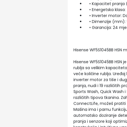
• Kapacitet pranja (k
• Energetska klasa:
• Inverter motor: D
• Dimenzije (mm): 5
• Garancija: 24 mje
Hisense WF5S1045BB HSN ma
Hisense WF5S1045BB HSN j
rublja sa velikim kapacitet
veće količine rublja. Uređaj
inverter motor za tiše i du
pranja, nudi i 19 različitih 
Sports Wash, Quick Wash i
različitih tipova tkanina. Z
ConnectLife, možeš pratiti ci
Mašina ima i parnu funkciju
automatsko doziranje det
pranja i senzore koji optimi