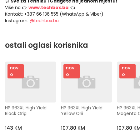
🛒
Sve za Tehniku i Gadgete na jednom mjestu!
Više na 👉
www.techbox.ba
👈
Kontakt: +387 66 136 555 (WhatsApp & Viber)
Instagram:
@techbox.ba
ostali oglasi korisnika
nov
nov
nov
o
o
o
HP 963XL High Yield 
HP 963XL High Yield 
HP 963XL Hi
Black Orig
Yellow Orii
Magenta 
143 KM
107,80 KM
107,80 K