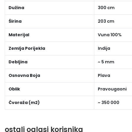
Dužina
300 cm
Širina
203 cm
Materijal
Vuna 100%
Zemlja Porijekla
Indija
Debljina
~ 5 mm
Osnovna Boja
Plava
Oblik
Pravougaoni
Čvoraža (m2)
~ 350 000
ostali oglasi korisnika