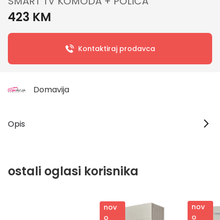
SMART TV KOMODA + POLICA
423 KM
Kontaktiraj prodavca
Domavija
Opis
ostali oglasi korisnika
nov
nov
o
o