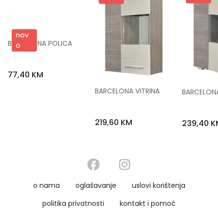
nov
BARCELONA POLICA
o
77,40 KM
BARCELONA VITRINA
BARCELON
219,60 KM
239,40 K
o nama
oglašavanje
uslovi korištenja
politika privatnosti
kontakt i pomoć