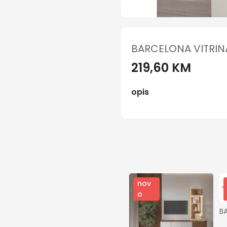
BARCELONA VITRIN
219,60 KM
opis
nov
o
B