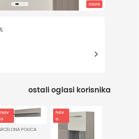
novo
A
ostali oglasi korisnika
nov
nov
o
o
ARCELONA POLICA