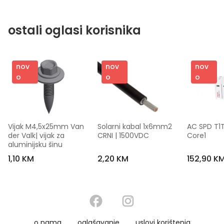
ostali oglasi korisnika
nov
nov
nov
o
o
o
Vijak M4,5x25mm Van 
Solarni kabal 1x6mm2 
AC SPD T1T
der Valk| vijak za 
CRNI | 1500VDC
Core1
aluminijsku šinu
1,10 KM
2,20 KM
152,90 K
o nama
oglašavanje
uslovi korištenja