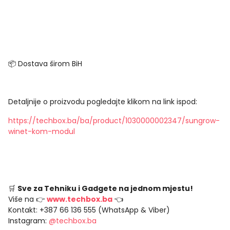
📦 Dostava širom BiH
Detaljnije o proizvodu pogledajte klikom na link ispod:
https://techbox.ba/ba/product/1030000002347/sungrow-
winet-kom-modul
🛒
Sve za Tehniku i Gadgete na jednom mjestu!
Više na 👉
www.techbox.ba
👈
Kontakt: +387 66 136 555 (WhatsApp & Viber)
Instagram:
@techbox.ba