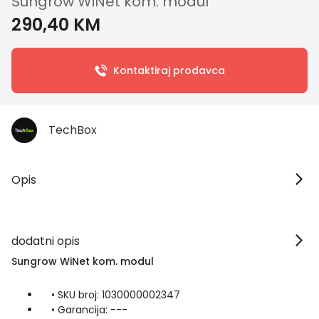
Sungrow WiNet kom. modul
290,40 KM
Kontaktiraj prodavca
TechBox
Opis
dodatni opis
Sungrow WiNet kom. modul
• SKU broj: 1030000002347
• Garancija: ---