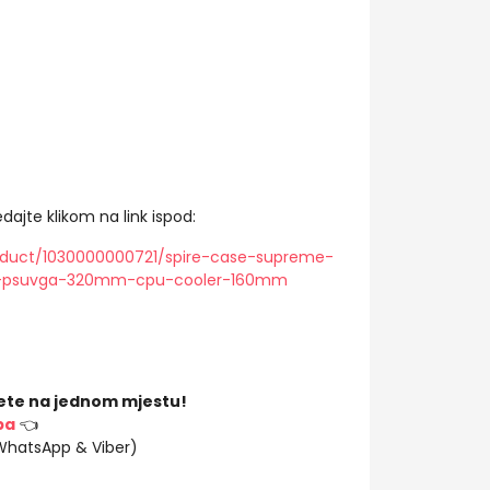
dajte klikom na link ispod:
oduct/1030000000721/spire-case-supreme-
m-psuvga-320mm-cpu-cooler-160mm
ete na jednom mjestu!
ba
👈
(WhatsApp & Viber)