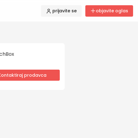
prijavite se
objavite oglas
chBox
Kontaktiraj prodavca