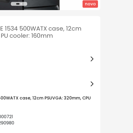
novo
E 1534 500WATX case, 12cm
PU cooler: 160mm
 500WATX case, 12cm PSUVGA: 320mm, CPU
000721
1290980