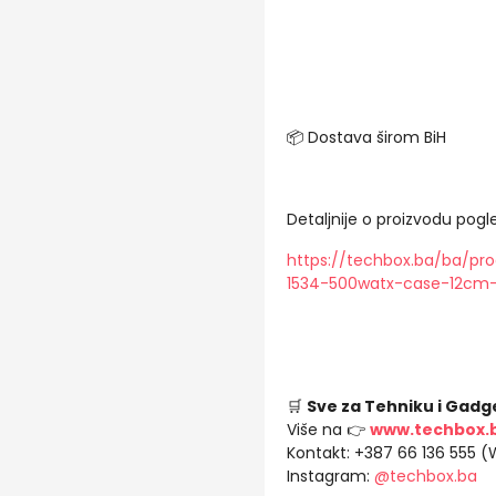
📦 Dostava širom BiH
Detaljnije o proizvodu pogle
https://techbox.ba/ba/pr
1534-500watx-case-12c
🛒
Sve za Tehniku i Gadg
Više na 👉
www.techbox.
Kontakt: +387 66 136 555 
Instagram:
@techbox.ba