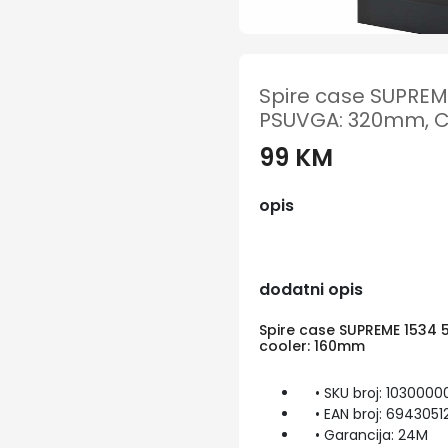
Spire case SUPREM
PSUVGA: 320mm, C
99 KM
opis
dodatni opis
Spire case SUPREME 1534
cooler: 160mm
• SKU broj: 1030000
• EAN broj: 694305
• Garancija: 24M