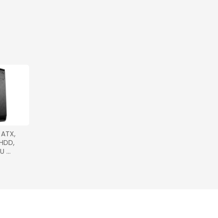
ATX, 
HDD, 
U 
ATX, 