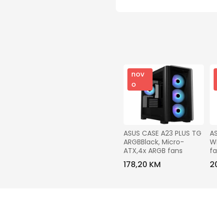
nov
o
ASUS CASE A23 PLUS TG 
AS
ARGBBlack, Micro-
W
ATX,4x ARGB fans
fa
178,20 KM
2