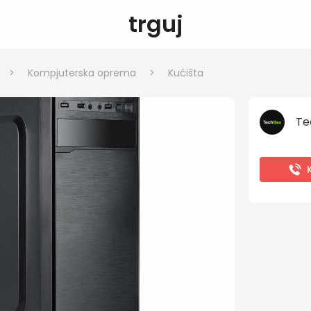
trguj
>
Kompjuterska oprema
>
Kućišta
Te