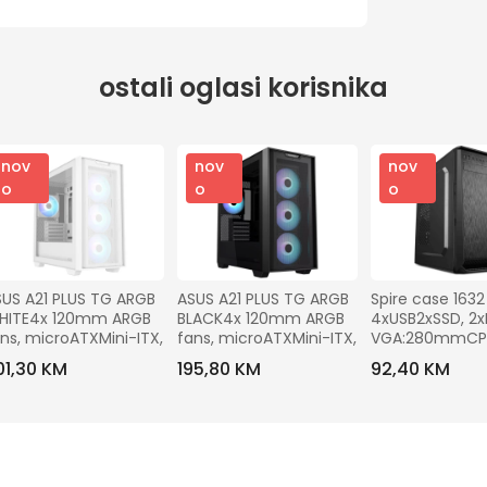
ostali oglasi korisnika
nov
nov
nov
o
o
o
US A21 PLUS TG ARGB 
ASUS A21 PLUS TG ARGB 
Spire case 1632 
HITE4x 120mm ARGB 
BLACK4x 120mm ARGB 
4xUSB2xSSD, 2x
ns, microATXMini-ITX,
fans, microATXMini-ITX,
VGA:280mmCP
Cooler:130mm, 
01,30 KM
195,80 KM
92,40 KM
Micro ATX