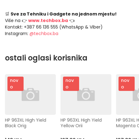
🛒
Sve za Tehniku i Gadgete na jednom mjestu!
Više na 👉
www.techbox.ba
👈
Kontakt: +387 66 136 555 (WhatsApp & Viber)
Instagram:
@techbox.ba
ostali oglasi korisnika
nov
nov
nov
o
o
o
HP 963XL High Yield 
HP 963XL High Yield 
HP 963XL Hi
Black Orig
Yellow Orii
Magenta 