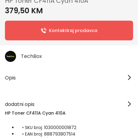
HP Toner CF411A Cyan 410A
379,50 KM
Kontaktiraj prodavca
TechBox
Opis
dodatni opis
HP Toner CF411A Cyan 410A
• SKU broj: 1030000001872
• EAN broj: 888793807514