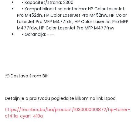
• Kapacitet/strana: 2300
• Kompatibilnost sa printerima: HP Color LaserJet
Pro M452dn, HP Color LaserJet Pro M452nw, HP Color
LaserJet Pro MFP M477fdn, HP Color LaserJet Pro MFP
M477fdw, HP Color LaserJet Pro MFP M477fnw
• Garancija: ---
📦 Dostava širom BiH
Detaljnije o proizvodu pogledajte klikom na link ispod:
https://techbox.ba/ba/product/1030000001872/hp-toner-
cf411a-cyan-410a