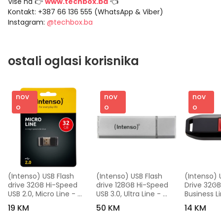
Više na 👉
www.techbox.ba
👈
Kontakt: +387 66 136 555 (WhatsApp & Viber)
Instagram:
@techbox.ba
ostali oglasi korisnika
nov
nov
nov
o
o
o
(Intenso) USB Flash 
(Intenso) USB Flash 
(Intenso) U
drive 32GB Hi-Speed 
drive 128GB Hi-Speed 
Drive 32GB
USB 2.0, Micro Line - 
USB 3.0, Ultra Line - 
Business Li
ML32
Bulk USB3.0-128GB/Ultra
crno/crven
19 KM
50 KM
14 KM
USB 2.0 - 
32GB/Busin