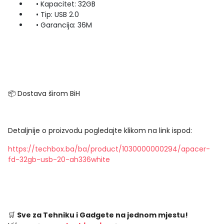
• Kapacitet: 32GB
• Tip: USB 2.0
• Garancija: 36M
📦 Dostava širom BiH
Detaljnije o proizvodu pogledajte klikom na link ispod:
https://techbox.ba/ba/product/1030000000294/apacer-
fd-32gb-usb-20-ah336white
🛒
Sve za Tehniku i Gadgete na jednom mjestu!