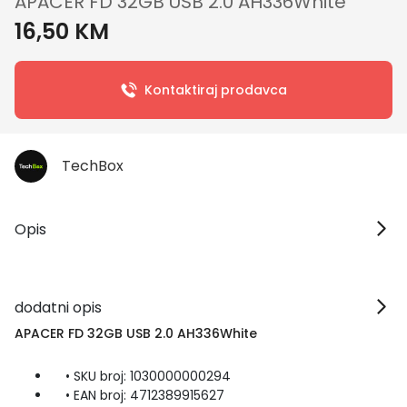
APACER FD 32GB USB 2.0 AH336White
16,50 KM
Kontaktiraj prodavca
TechBox
Opis
dodatni opis
APACER FD 32GB USB 2.0 AH336White
• SKU broj: 1030000000294
• EAN broj: 4712389915627