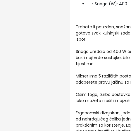
• Snaga (W): 400
Trebate li pouzdan, snažan
gotovo svaki kuhinjski zad
izbor!
Snaga uređaja od 400 W osi
čak i najtvrđe sastojke, bi
tijestima.
Mikser ima 5 različitih pos
odaberete pravu jačinu za ra
Osim toga, turbo postavk
lako možete riješiti i najzah
Ergonomski dizajniran, jed
od nehrđajućeg čelika jedni
praktičnim za korištenje. L