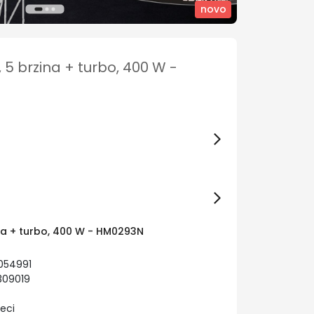
novo
 5 brzina + turbo, 400 W -
ina + turbo, 400 W - HM0293N
054991
309019
eci