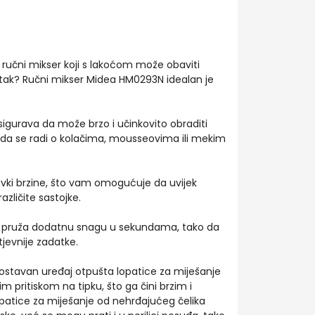
 ručni mikser koji s lakoćom može obaviti
atak? Ručni mikser Midea HM0293N idealan je
gurava da može brzo i učinkovito obraditi
lo da se radi o kolačima, mousseovima ili mekim
tavki brzine, što vam omogućuje da uvijek
zličite sastojke.
a pruža dodatnu snagu u sekundama, tako da
tjevnije zadatke.
nostavan uređaj otpušta lopatice za miješanje
m pritiskom na tipku, što ga čini brzim i
opatice za miješanje od nehrđajućeg čelika