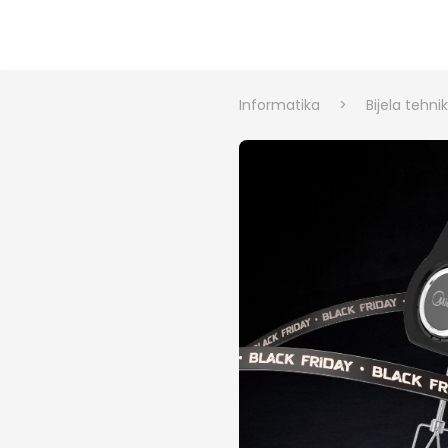
Informatika
>
Bijela tehni