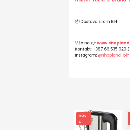
mikser-rucni-5-brzina
📦 Dostava širom BiH
Više na 👉
www.shopland
Kontakt: +387 66 535 929 
Instagram:
@shopland_bih
nov
o