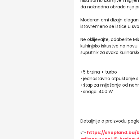
nisu samo izdržljive i higije
da naknadna obrada nije p
Moderan crni dizajn elegan
istovremeno se ističe u svoj
Ne oklijevajte, odaberite M
kuhinjsko iskustvo na novu 
suputnik za svako kulinarsk
• 5 brzina + turbo
• jednostavno otpuštanje 
• štap za miješanje od nehr
• snaga: 400 W
Detaljnije o proizvodu pogle
👉
https://shopland.ba