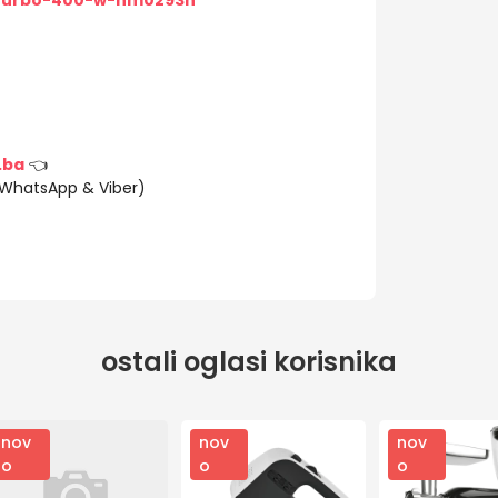
-turbo-400-w-hm0293n
.ba
👈
(WhatsApp & Viber)
ostali oglasi korisnika
nov
nov
nov
o
o
o