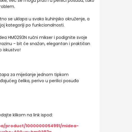
nske, već se mogu prati i u perilici posuđa, tako
roblem.
tno se uklapa u svako kuhinjsko okruženje, a
oj kategoriji po funkcionalnosti.
idea HM0293N ručni mikser i podignite svoje
razinu - bit će snažan, elegantan i praktičan
o iskustvo!
štapa za miješanje jednom tipkom
đajućeg čelika, perivo u perilici posuđa
dajte klikom na link ispod:
/ba/product/1000000054991/midea-