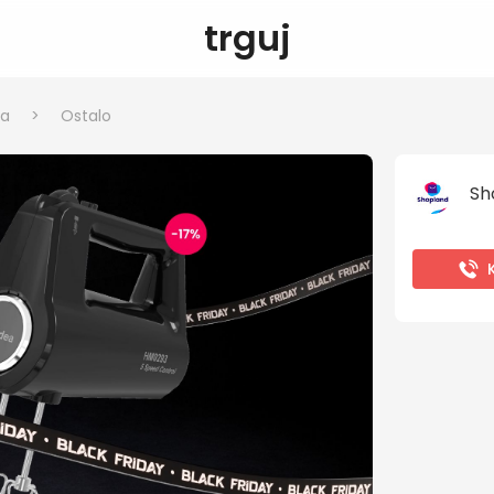
trguj
ka
>
Ostalo
Sh