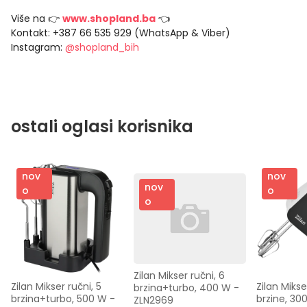
Više na 👉
www.shopland.ba
👈
Kontakt: +387 66 535 929 (WhatsApp & Viber)
Instagram:
@shopland_bih
ostali oglasi korisnika
nov
nov
nov
o
o
o
Zilan Mikser ručni, 6 
Zilan Mikser ručni, 5 
Zilan Mikser
brzina+turbo, 400 W - 
brzina+turbo, 500 W - 
brzine, 30
ZLN2969