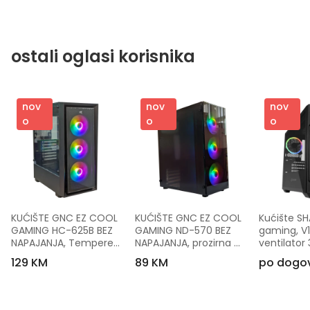
ostali oglasi korisnika
nov
nov
nov
o
o
o
KUĆIŠTE GNC EZ COOL 
KUĆIŠTE GNC EZ COOL 
Kućište S
GAMING HC-625B BEZ 
GAMING ND-570 BEZ 
gaming, V1
NAPAJANJA, Tempered 
NAPAJANJA, prozirna 
ventilator
Glass, 3x120 RGB 
stranica, 3x120mm 
USB 3.0, 
129 KM
89 KM
po dogo
ventilator
RGB ventilator