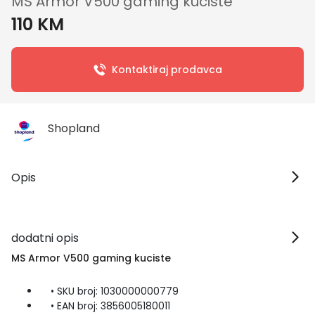
MS Armor V500 gaming kuciste
110 KM
Kontaktiraj prodavca
Shopland
Opis
dodatni opis
MS Armor V500 gaming kuciste
• SKU broj: 1030000000779
• EAN broj: 3856005180011