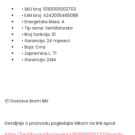
• SKU broj: 1030000002702
• EAN broj: 4242005465088
• Energetska klasa: A
• Tip rerne: Ventilatorska
• Broj funkcija: 10
• Garancija: 24 mjeseci
• Boja: Crna
• Zapremina L: 71
• Garancija: 24M
📦 Dostava širom BiH
Detaljnije o proizvodu pogledajte klikom na link ispod:
https://techbox.ba/ba/product/1030000002702/bosch-