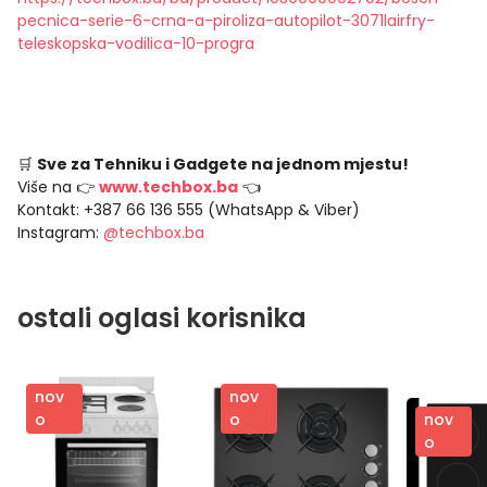
pecnica-serie-6-crna-a-piroliza-autopilot-3071lairfry-
teleskopska-vodilica-10-progra
🛒
Sve za Tehniku i Gadgete na jednom mjestu!
Više na 👉
www.techbox.ba
👈
Kontakt: +387 66 136 555 (WhatsApp & Viber)
Instagram:
@techbox.ba
ostali oglasi korisnika
nov
nov
nov
o
o
o