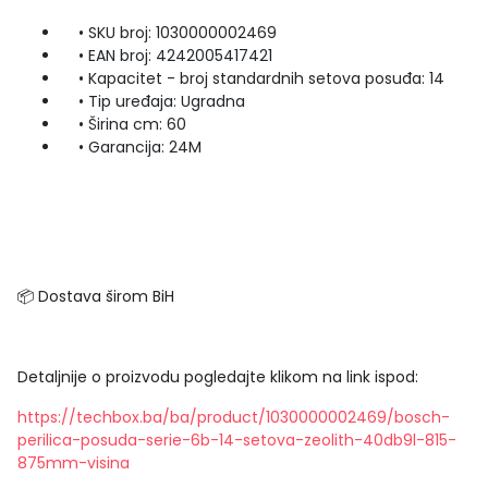
• SKU broj: 1030000002469
• EAN broj: 4242005417421
• Kapacitet - broj standardnih setova posuđa: 14
• Tip uređaja: Ugradna
• Širina cm: 60
• Garancija: 24M
📦 Dostava širom BiH
Detaljnije o proizvodu pogledajte klikom na link ispod:
https://techbox.ba/ba/product/1030000002469/bosch-
perilica-posuda-serie-6b-14-setova-zeolith-40db9l-815-
875mm-visina