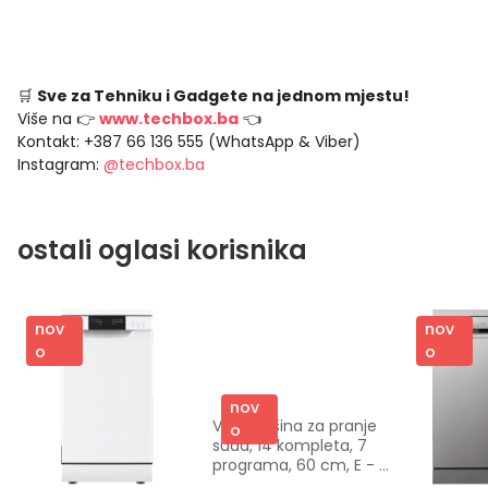
🛒
Sve za Tehniku i Gadgete na jednom mjestu!
Više na 👉
www.techbox.ba
👈
Kontakt: +387 66 136 555 (WhatsApp & Viber)
Instagram:
@techbox.ba
ostali oglasi korisnika
nov
nov
o
o
nov
VOX Mašina za pranje 
o
suđa, 14 kompleta, 7 
programa, 60 cm, E - 
LC147617E