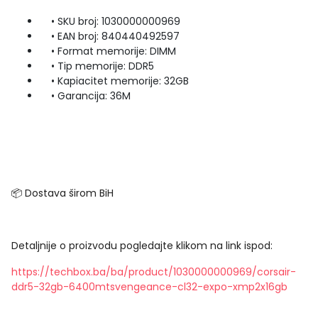
• SKU broj: 1030000000969
• EAN broj: 840440492597
• Format memorije: DIMM
• Tip memorije: DDR5
• Kapiacitet memorije: 32GB
• Garancija: 36M
📦 Dostava širom BiH
Detaljnije o proizvodu pogledajte klikom na link ispod:
https://techbox.ba/ba/product/1030000000969/corsair-
ddr5-32gb-6400mtsvengeance-cl32-expo-xmp2x16gb