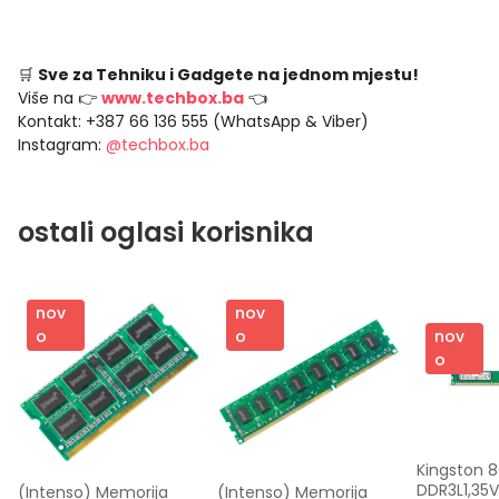
🛒
Sve za Tehniku i Gadgete na jednom mjestu!
Više na 👉
www.techbox.ba
👈
Kontakt: +387 66 136 555 (WhatsApp & Viber)
Instagram:
@techbox.ba
ostali oglasi korisnika
nov
nov
nov
o
o
o
Kingston 8
DDR3L1,35V
(Intenso) Memorija 
(Intenso) Memorija 