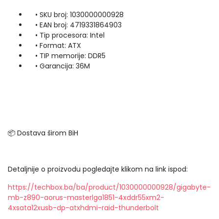
• SKU broj: 1030000000928
• EAN broj: 4719331864903
• Tip procesora: Intel
• Format: ATX
• TIP memorije: DDR5
• Garancija: 36M
📦 Dostava širom BiH
Detaljnije o proizvodu pogledajte klikom na link ispod:
https://techbox.ba/ba/product/1030000000928/gigabyte-
mb-z890-aorus-masterlga1851-4xddr55xm2-
4xsata12xusb-dp-atxhdmi-raid-thunderbolt