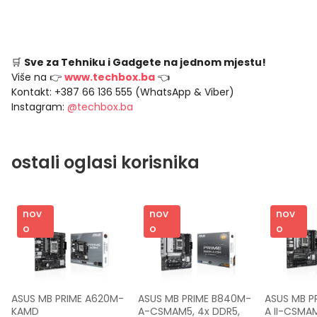
🛒
Sve za Tehniku i Gadgete na jednom mjestu!
Više na 👉
www.techbox.ba
👈
Kontakt: +387 66 136 555 (WhatsApp & Viber)
Instagram:
@techbox.ba
ostali oglasi korisnika
nov
nov
nov
o
o
o
ASUS MB PRIME A620M-
ASUS MB PRIME B840M-
ASUS MB P
KAMD 
A-CSMAM5, 4x DDR5, 
A II-CSMA