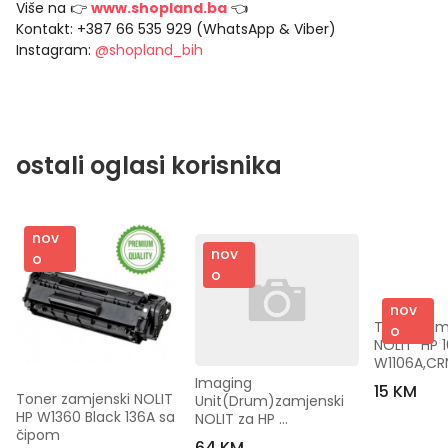
Više na 👉
www.shopland.ba
👈
Kontakt: +387 66 535 929 (WhatsApp & Viber)
Instagram:
@shopland_bih
ostali oglasi korisnika
nov
nov
o
o
nov
Toner zamje
o
NOLIT  HP 1
W1106A,CR
Imaging 
15 KM
Toner zamjenski NOLIT 
Unit(Drum)zamjenski 
HP W1360 Black 136A sa 
NOLIT za HP 
čipom
W1120A/CLP360 (120A)
64 KM