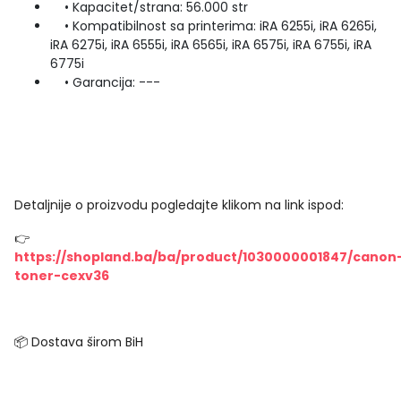
• Kapacitet/strana: 56.000 str
• Kompatibilnost sa printerima: iRA 6255i, iRA 6265i,
iRA 6275i, iRA 6555i, iRA 6565i, iRA 6575i, iRA 6755i, iRA
6775i
• Garancija: ---
Detaljnije o proizvodu pogledajte klikom na link ispod:
👉
https://shopland.ba/ba/product/1030000001847/canon
toner-cexv36
📦 Dostava širom BiH