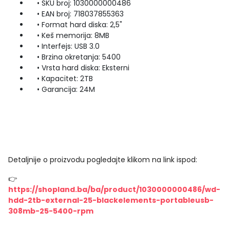
• SKU broj: 1030000000486
• EAN broj: 718037855363
• Format hard diska: 2,5"
• Keš memorija: 8MB
• Interfejs: USB 3.0
• Brzina okretanja: 5400
• Vrsta hard diska: Eksterni
• Kapacitet: 2TB
• Garancija: 24M
Detaljnije o proizvodu pogledajte klikom na link ispod:
👉
https://shopland.ba/ba/product/1030000000486/wd-
hdd-2tb-external-25-blackelements-portableusb-
308mb-25-5400-rpm