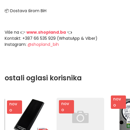
📦 Dostava širom BiH
Više na 👉
www.shopland.ba
👈
Kontakt: +387 66 535 929 (WhatsApp & Viber)
Instagram:
@shopland_bih
ostali oglasi korisnika
nov
nov
nov
o
o
o