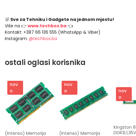
🛒
Sve za Tehniku i Gadgete na jednom mjestu!
Više na 👉
www.techbox.ba
👈
Kontakt: +387 66 136 555 (WhatsApp & Viber)
Instagram:
@techbox.ba
ostali oglasi korisnika
nov
nov
nov
o
o
o
Kingston 8
DDR3L1,35V
(Intenso) Memorija 
(Intenso) Memorija 