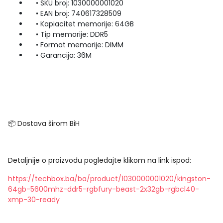
• SKU broj: 1030000001020
• EAN broj: 740617328509
• Kapiacitet memorije: 64GB
• Tip memorije: DDR5
• Format memorije: DIMM
• Garancija: 36M
📦 Dostava širom BiH
Detaljnije o proizvodu pogledajte klikom na link ispod:
https://techbox.ba/ba/product/1030000001020/kingston-
64gb-5600mhz-ddr5-rgbfury-beast-2x32gb-rgbcl40-
xmp-30-ready