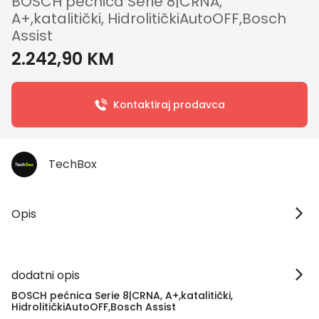
BOSCH pećnica Serie 8|CRNA,
A+,katalitički, HidrolitičkiAutoOFF,Bosch
Assist
2.242,90 KM
Kontaktiraj prodavca
TechBox
Opis
dodatni opis
BOSCH pećnica Serie 8|CRNA, A+,katalitički,
HidrolitičkiAutoOFF,Bosch Assist