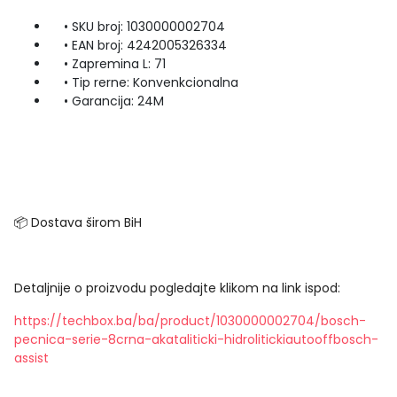
• SKU broj: 1030000002704
• EAN broj: 4242005326334
• Zapremina L: 71
• Tip rerne: Konvenkcionalna
• Garancija: 24M
📦 Dostava širom BiH
Detaljnije o proizvodu pogledajte klikom na link ispod:
https://techbox.ba/ba/product/1030000002704/bosch-
pecnica-serie-8crna-akataliticki-hidrolitickiautooffbosch-
assist