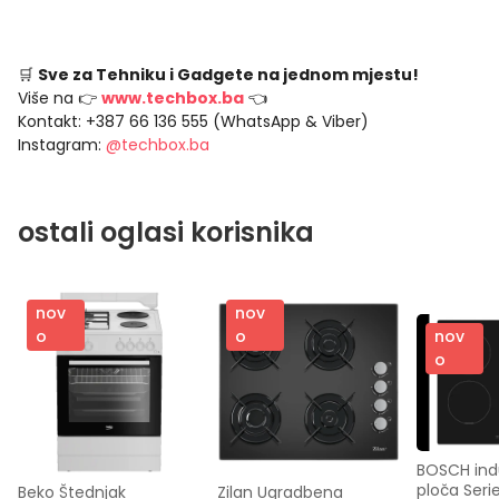
🛒
Sve za Tehniku i Gadgete na jednom mjestu!
Više na 👉
www.techbox.ba
👈
Kontakt: +387 66 136 555 (WhatsApp & Viber)
Instagram:
@techbox.ba
ostali oglasi korisnika
nov
nov
nov
o
o
o
BOSCH indu
ploča Serie
Beko Štednjak 
Zilan Ugradbena 