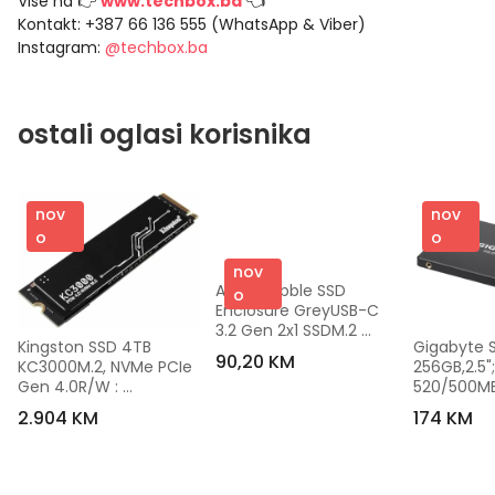
Više na 👉
www.techbox.ba
👈
Kontakt: +387 66 136 555 (WhatsApp & Viber)
Instagram:
@techbox.ba
ostali oglasi korisnika
nov
nov
o
o
nov
ASUS Cobble SSD 
o
Enclosure GreyUSB-C 
3.2 Gen 2x1 SSDM.2 
Kingston SSD 4TB 
Gigabyte S
(NVMe), SATA SSD
90,20 KM
KC3000M.2, NVMe PCIe 
256GB,2.5";
Gen 4.0R/W : 
520/500MB
7000/7000MB/s
GSTFS3125
2.904 KM
174 KM