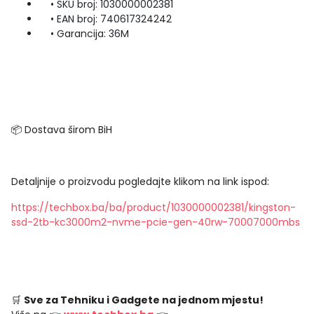
• SKU broj: 1030000002381
• EAN broj: 740617324242
• Garancija: 36M
📦 Dostava širom BiH
Detaljnije o proizvodu pogledajte klikom na link ispod:
https://techbox.ba/ba/product/1030000002381/kingston-
ssd-2tb-kc3000m2-nvme-pcie-gen-40rw-70007000mbs
🛒
Sve za Tehniku i Gadgete na jednom mjestu!