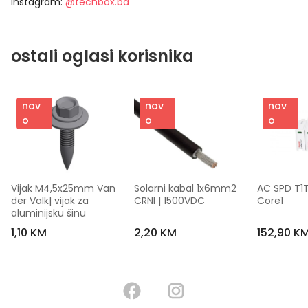
Instagram:
@techbox.ba
ostali oglasi korisnika
nov
nov
nov
o
o
o
Vijak M4,5x25mm Van 
Solarni kabal 1x6mm2 
AC SPD T1T
der Valk| vijak za 
CRNI | 1500VDC
Core1
aluminijsku šinu
1,10 KM
2,20 KM
152,90 K