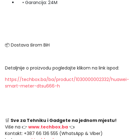
• Garancija: 24M
📦 Dostava širom BiH
Detaljnije o proizvodu pogledajte klikom na link ispod:
https://techbox.ba/ba/product/1030000002332/huawei-
smart-meter-dtsu666-h
🛒
Sve za Tehniku i Gadgete na jednom mjestu!
Više na 👉
www.techbox.ba
👈
Kontakt: +387 66 136 555 (WhatsApp & Viber)