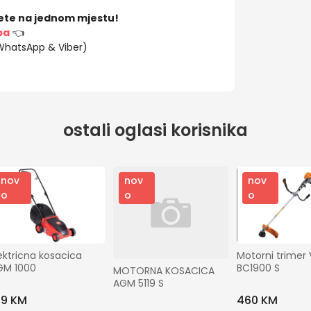
ete na jednom mjestu!
ba
👈
(WhatsApp & Viber)
ostali oglasi korisnika
nov
nov
nov
o
o
o
ektricna kosacica 
Motorni trimer Vi
GM 1000
BC1900 S
MOTORNA KOSACICA 
AGM 5119 S
49 KM
460 KM