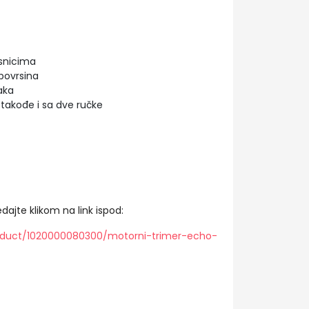
isnicima
povrsina
aka
takođe i sa dve ručke
dajte klikom na link ispod:
oduct/1020000080300/motorni-trimer-echo-