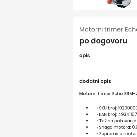
Motorni trimer Ec
po dogovoru
opis
dodatni opis
Motorni trimer Echo SRM-
• SKU broj: 102000
• EAN broj: 4934110
• Težina pakovanja: 
• Snaga motora: 0.9
• Zapremina motora