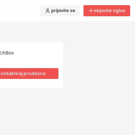
prijavite se
objavite oglas
chBox
Kontaktiraj prodavca