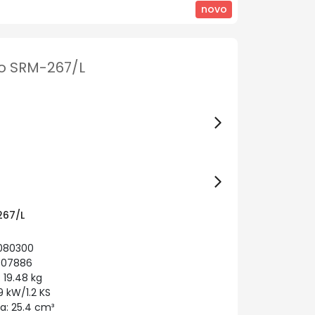
novo
ho SRM-267/L
267/L
0080300
707886
19.48 kg
 kW/1.2 KS
: 25.4 cm³