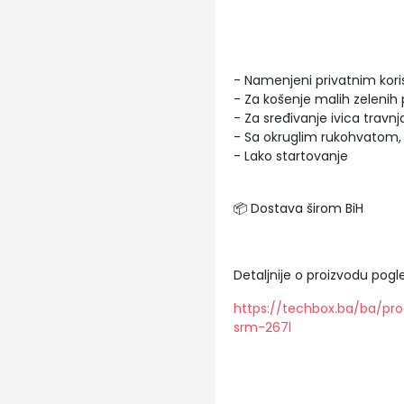
- Namenjeni privatnim kor
- Za košenje malih zelenih 
- Za sređivanje ivica travnj
- Sa okruglim rukohvatom, 
- Lako startovanje
📦 Dostava širom BiH
Detaljnije o proizvodu pogle
https://techbox.ba/ba/pr
srm-267l