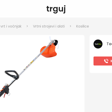
trguj
rt i voćnjak
>
Vrtni strojevi i alati
>
Kosilice
Te