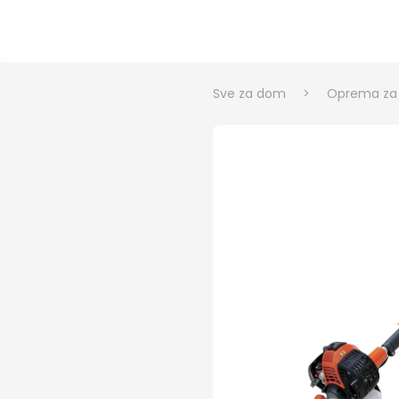
Sve za dom
>
Oprema za v