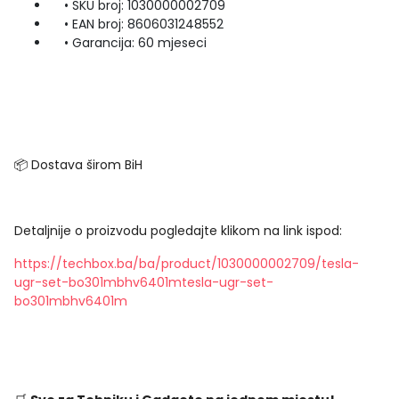
• SKU broj: 1030000002709
• EAN broj: 8606031248552
• Garancija: 60 mjeseci
📦 Dostava širom BiH
Detaljnije o proizvodu pogledajte klikom na link ispod:
https://techbox.ba/ba/product/1030000002709/tesla-
ugr-set-bo301mbhv6401mtesla-ugr-set-
bo301mbhv6401m