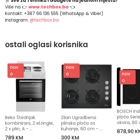
🛒
Sve za Tehniku i Gadgete na jednom mjestu!
Više na 👉
www.techbox.ba
👈
Kontakt: +387 66 136 555 (WhatsApp & Viber)
Instagram:
@techbox.ba
ostali oglasi korisnika
nov
nov
nov
o
o
o
BOSCH indu
ploča Serie
Beko Štednjak 
Zilan Ugradbena 
okvira, 6
kombinirani, 2 el.ringle, 
plinska ploča za 
2 x plin, A - 
kuhanje, 60 cm - 
878,90 K
FBE64010WDN
ZLN0058
789 KM
300 KM