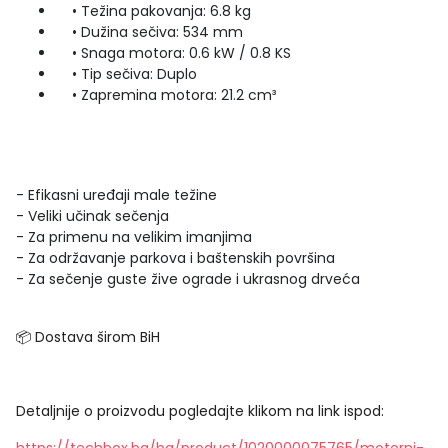
• Težina pakovanja: 6.8 kg
• Dužina sečiva: 534 mm
• Snaga motora: 0.6 kW / 0.8 KS
• Tip sečiva: Duplo
• Zapremina motora: 21.2 cm³
- Efikasni uređaji male težine
- Veliki učinak sečenja
- Za primenu na velikim imanjima
- Za održavanje parkova i baštenskih površina
- Za sečenje guste žive ograde i ukrasnog drveća
📦 Dostava širom BiH
Detaljnije o proizvodu pogledajte klikom na link ispod: