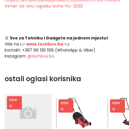
https://techbox.ba/ba/product/1020000075765/motorni-
trimer-za-zivu-ogradu-echo-hc-2020
🛒
Sve za Tehniku i Gadgete na jednom mjestu!
Više na 👉
www.techbox.ba
👈
Kontakt: +387 66 136 555 (WhatsApp & Viber)
Instagram:
@techbox.ba
ostali oglasi korisnika
nov
nov
nov
o
o
o