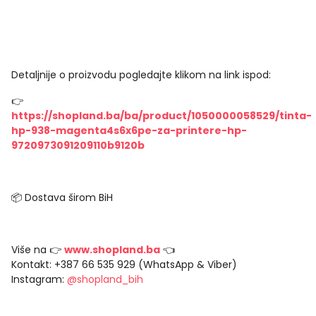
Detaljnije o proizvodu pogledajte klikom na link ispod:
👉
https://shopland.ba/ba/product/1050000058529/tinta-
hp-938-magenta4s6x6pe-za-printere-hp-
9720973091209110b9120b
📦 Dostava širom BiH
Više na 👉
www.shopland.ba
👈
Kontakt: +387 66 535 929 (WhatsApp & Viber)
Instagram:
@shopland_bih