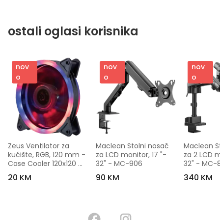
ostali oglasi korisnika
nov
nov
nov
o
o
o
Zeus Ventilator za 
Maclean Stolni nosač 
Maclean St
kućište, RGB, 120 mm - 
za LCD monitor, 17 "- 
za 2 LCD mo
Case Cooler 120x120 
32" - MC-906
32" - MC-
Dual Ring RGB
20 KM
90 KM
340 KM