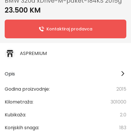
BMW 320d xDrive-M-paket-184KS 2015g
23.500 KM
Kontaktiraj prodavca
ASPREMIUM
Opis
Godina proizvodnje:
2015
Kilometraža:
301000
Kubikaža:
2.0
Konjskih snaga:
183