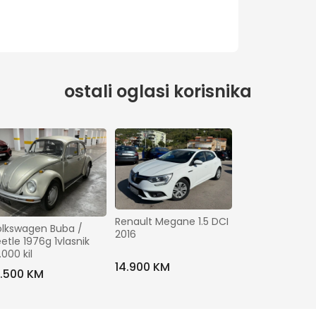
ostali oglasi korisnika
Renault Megane 1.5 DCI 
lkswagen Buba / 
2016
etle 1976g 1vlasnik 
.000 kil
14.900 KM
9.500 KM