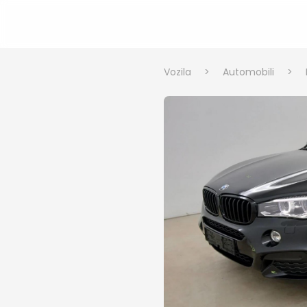
Vozila
>
Automobili
>