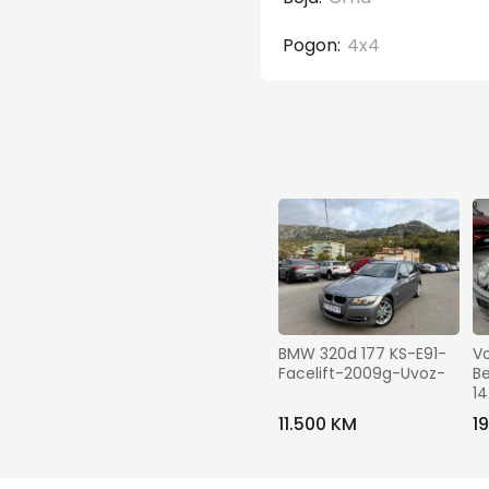
Pogon:
4x4
BMW 320d 177 KS-E91-
Vo
Facelift-2009g-Uvoz-
Be
14
11.500 KM
1