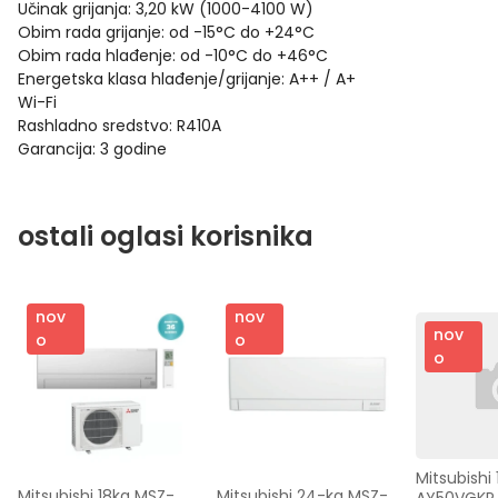
Učinak grijanja: 3,20 kW (1000-4100 W)
Obim rada grijanje: od -15°C do +24°C
Obim rada hlađenje: od -10°C do +46°C
Energetska klasa hlađenje/grijanje: A++ / A+
Wi-Fi
Rashladno sredstvo: R410A
Garancija: 3 godine
ostali oglasi korisnika
nov
nov
nov
o
o
o
Mitsubishi
Mitsubishi 18ka MSZ-
Mitsubishi 24-ka MSZ-
AY50VGKP 