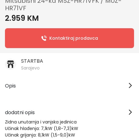
Mitsubishi 24-ka MSZ-HR71VFK / MUZ-
HR71VF
2.959 KM
Kontaktiraj prodavca
STARTBA
Sarajevo
Opis
dodatni opis
Zidna unutarnja i vanjska jedinica
Učinak hlađenja: 7,1kW (1,8-7,3)kW
Učinak grijanja: 8,1kW (1,5-9,0)kW