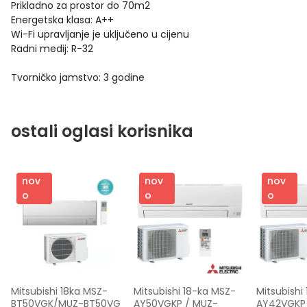
Prikladno za prostor do 70m2
Energetska klasa: A++
Wi-Fi upravljanje je uključeno u cijenu
Radni medij: R-32
Tvorničko jamstvo: 3 godine
ostali oglasi korisnika
nov
nov
nov
o
o
o
Mitsubishi 18ka MSZ-
Mitsubishi 18-ka MSZ-
Mitsubishi
BT50VGK/MUZ-BT50VG
AY50VGKP / MUZ-
AY42VGKP