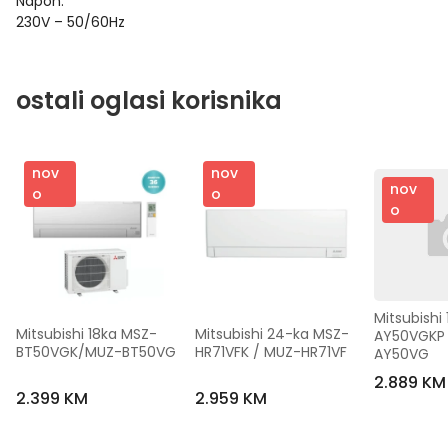
Napon:
230V – 50/60Hz
ostali oglasi korisnika
nov
nov
nov
o
o
o
Mitsubishi
Mitsubishi 18ka MSZ-
Mitsubishi 24-ka MSZ-
AY50VGKP 
BT50VGK/MUZ-BT50VG
HR71VFK / MUZ-HR71VF
AY50VG
2.889 KM
2.399 KM
2.959 KM