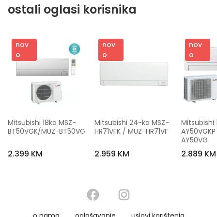
ostali oglasi korisnika
nov
nov
nov
o
o
o
Mitsubishi 18ka MSZ-
Mitsubishi 24-ka MSZ-
Mitsubishi
BT50VGK/MUZ-BT50VG
HR71VFK / MUZ-HR71VF
AY50VGKP 
AY50VG
2.399 KM
2.959 KM
2.889 KM
o nama
oglašavanje
uslovi korištenja