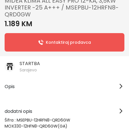
MIDEA KLIMA ALL EASY PRO 12-KA, 3,5KW
INVERTER -25 A+++ / MSEPBU-12HRFN8-
QRD0GW
1.189 KM
Kontaktiraj prodavca
STARTBA
Sarajevo
Opis
dodatni opis
Šifra : MSEPBU-12HRFN8-QRD6GW
MOX330-12HFN8-QRD6GW(GA)