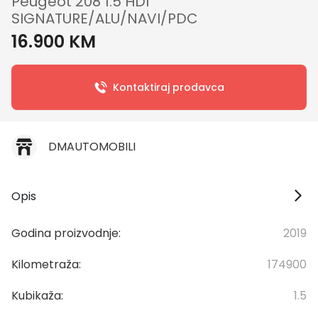
Peugeot 208 1.5 HDI
SIGNATURE/ALU/NAVI/PDC
16.900 KM
Kontaktiraj prodavca
DMAUTOMOBILI
Opis
Godina proizvodnje:
2019
Kilometraža:
174900
Kubikaža:
1.5