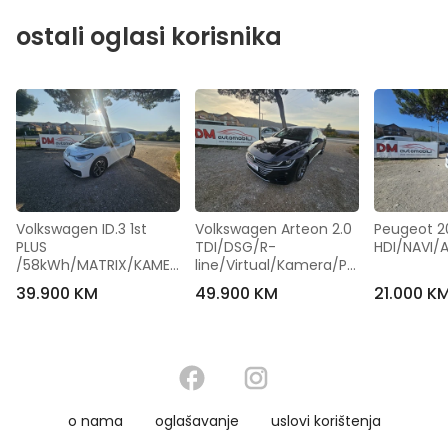
ostali oglasi korisnika
Volkswagen ID.3 1st 
Volkswagen Arteon 2.0 
Peugeot 20
PLUS 
TDI/DSG/R-
HDI/NAVI/
/58kWh/MATRIX/KAMER
line/Virtual/Kamera/Pa
A/19 COLL
norama
39.900 KM
49.900 KM
21.000 K
o nama
oglašavanje
uslovi korištenja