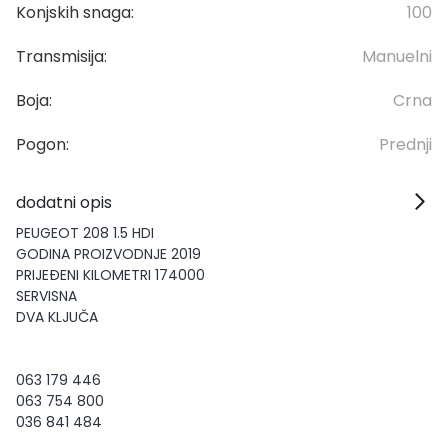
Konjskih snaga:
100
Transmisija:
Manuelni
Boja:
Crna
Pogon:
Prednji
dodatni opis
PEUGEOT 208 1.5 HDI
GODINA PROIZVODNJE 2019
PRIJEĐENI KILOMETRI 174000
SERVISNA
DVA KLJUČA
063 179 446
063 754 800
036 841 484