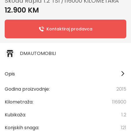
Škoda Rapid 1.2 TSI /116000 KILOMETARA
12.900 KM
Kontaktiraj prodavca
DMAUTOMOBILI
Opis
Godina proizvodnje:
2015
Kilometraža:
116900
Kubikaža:
1.2
Konjskih snaga:
121