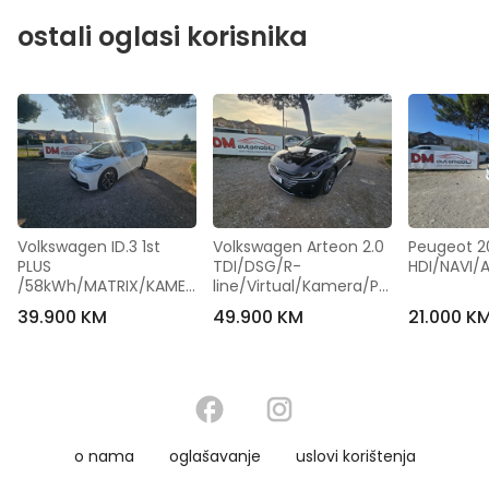
ostali oglasi korisnika
Volkswagen ID.3 1st 
Volkswagen Arteon 2.0 
Peugeot 20
PLUS 
TDI/DSG/R-
HDI/NAVI/
/58kWh/MATRIX/KAMER
line/Virtual/Kamera/Pa
A/19 COLL
norama
39.900 KM
49.900 KM
21.000 K
o nama
oglašavanje
uslovi korištenja