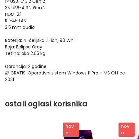
1× USB-C 3.2 Gen 2
3× USB-A 3.2 Gen 2
HDMI 2.1
RJ-45 LAN
3.5 mm audio
Baterija: 4-ćelijska Li-ion, 90 Wh
Boja: Eclipse Gray
Težina: oko 2.65 kg
Garancija: 2 godine
🎁 GRATIS: Operativni sistem Windows 11 Pro + MS Office
2021
ostali oglasi korisnika
nov
nov
o
o