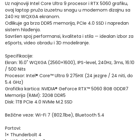
Uz najnoviji Intel Core Ultra 9 procesor i RTX 5060 grafiku,
ovaj laptop pruža izuzetnu snagu u modernom dizajnu sa
240 Hz WQXGA ekranom.
Odlikuje ga brza DDR5 memorija, PCIe 4.0 SSD i napredan
sistem hlađenja.
Savršen spoj performansi, kvaliteta i stila — idealan izbor za
eSports, video obradu i 3D modeliranje.
Specifikacije:
Ekran: 16.0" WQXGA (2560×1600), IPS-level, 240Hz, 3ms, 16:10
/ 500 Nits
Procesor: Intel® Core™ Ultra 9 275HX (24 jezgre / 24 niti, do
5.4 GHz)
Grafička kartica: NVIDIA® GeForce RTX™ 5060 8GB GDDR7
Memorija (RAM): 32GB DDR5
Disk: 1TB PCIe 4.0 NVMe M.2 SSD
Bežične veze: Wi-Fi 7 (802.11be), Bluetooth 5.4
Portovi:
1× Thunderbolt 4