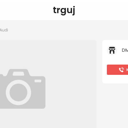
trguj
Audi
DM