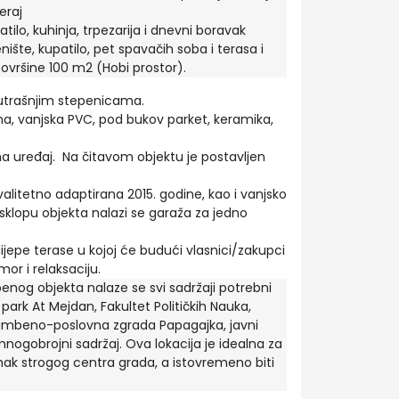
eraj
atilo, kuhinja, trpezarija i dnevni boravak
nište, kupatilo, pet spavačih soba i terasa i
ovršine 100 m2 (Hobi prostor).
utrašnjim stepenicama.
ena, vanjska PVC, pod bukov parket, keramika,
ima uređaj. Na čitavom objektu je postavljen
litetno adaptirana 2015. godine, kao i vanjsko
sklopu objekta nalazi se garaža za jedno
jepe terase u kojoj će budući vlasnici/zakupci
or i relaksaciju.
enog objekta nalaze se svi sadržaji potrebni
park At Mejdan, Fakultet Političkih Nauka,
tambeno-poslovna zgrada Papagajka, javni
mnogobrojni sadržaj. Ova lokacija je idealna za
mak strogog centra grada, a istovremeno biti