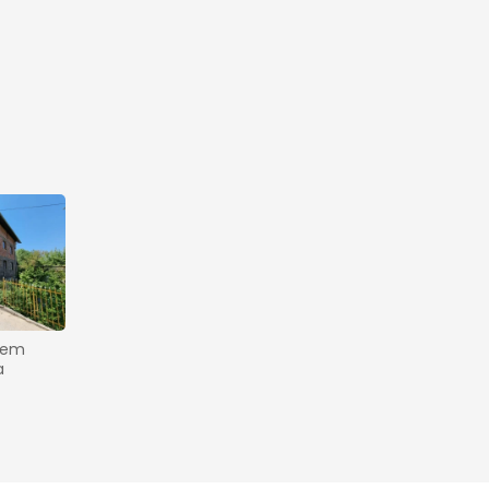
tem 
a