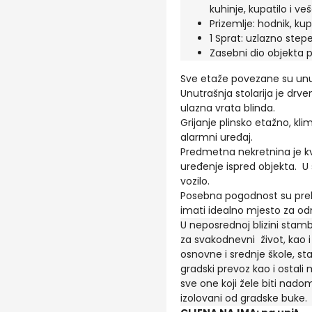
kuhinje, kupatilo i veš
Prizemlje: hodnik, kup
1 Sprat: uzlazno stepe
Zasebni dio objekta p
Sve etaže povezane su un
Unutrašnja stolarija je drv
ulazna vrata blinda.
Grijanje plinsko etažno, kl
alarmni uređaj.
Predmetna nekretnina je kva
uređenje ispred objekta. U 
vozilo.
Posebna pogodnost su preli
imati idealno mjesto za odm
U neposrednoj blizini stamb
za svakodnevni život, kao i 
osnovne i srednje škole, s
gradski prevoz kao i ostali 
sve one koji žele biti nado
izolovani od gradske buke.