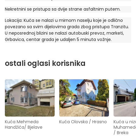
Nekretnini se pristupa sa dvije strane asfaltnim putem.
Lokacija: Kuća se nalazi u mirnom naselju koje je odlično
povezano sa svim dijelovima grada zbog pristupa Tranzitu.
U neposrednoj blizini se nalazi autobuski prevoz, marketi,
Grbavica, centar grada je udaljen 5 minuta vožnje.
ostali oglasi korisnika
Kuća Mehmeda 
Kuća Olovska / Hrasno
Kuća u nizu
Handžića/ Bjelave
Muhameda H
/ Breka