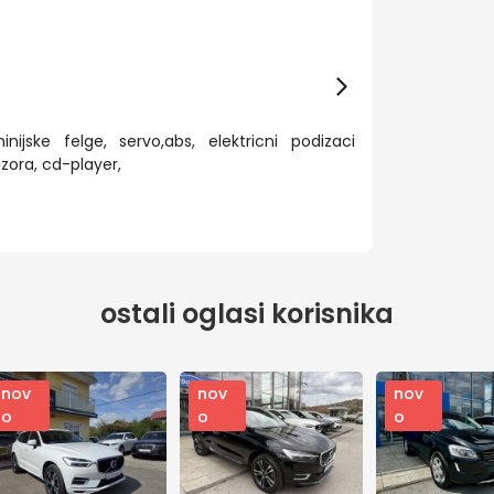
nijske felge, servo,abs, elektricni podizaci
izora, cd-player,
ostali oglasi korisnika
nov
nov
nov
o
o
o