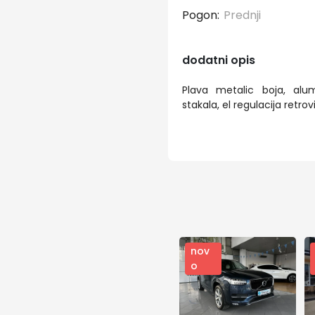
Pogon:
Prednji
dodatni opis
Plava metalic boja, alumi
stakala, el regulacija retrov
nov
o