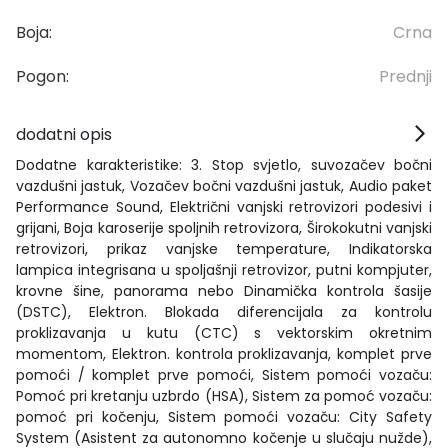
Boja:
Crna
Pogon:
Prednji
dodatni opis
Dodatne karakteristike: 3. Stop svjetlo, suvozačev bočni
vazdušni jastuk, Vozačev bočni vazdušni jastuk, Audio paket
Performance Sound, Električni vanjski retrovizori podesivi i
grijani, Boja karoserije spoljnih retrovizora, Širokokutni vanjski
retrovizori, prikaz vanjske temperature, Indikatorska
lampica integrisana u spoljašnji retrovizor, putni kompjuter,
krovne šine, panorama nebo Dinamička kontrola šasije
(DSTC), Elektron. Blokada diferencijala za kontrolu
proklizavanja u kutu (CTC) s vektorskim okretnim
momentom, Elektron. kontrola proklizavanja, komplet prve
pomoći / komplet prve pomoći, Sistem pomoći vozaču:
Pomoć pri kretanju uzbrdo (HSA), Sistem za pomoć vozaču:
pomoć pri kočenju, Sistem pomoći vozaču: City Safety
System (Asistent za autonomno kočenje u slučaju nužde),