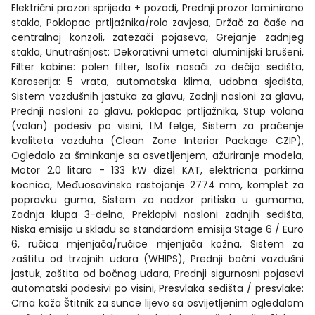
Električni prozori sprijeda + pozadi, Prednji prozor laminirano
staklo, Poklopac prtljažnika/rolo zavjesa, Držač za čaše na
centralnoj konzoli, zatezači pojaseva, Grejanje zadnjeg
stakla, Unutrašnjost: Dekorativni umetci aluminijski brušeni,
Filter kabine: polen filter, Isofix nosači za dečija sedišta,
Karoserija: 5 vrata, automatska klima, udobna sjedišta,
Sistem vazdušnih jastuka za glavu, Zadnji nasloni za glavu,
Prednji nasloni za glavu, poklopac prtljažnika, Stup volana
(volan) podesiv po visini, LM felge, Sistem za praćenje
kvaliteta vazduha (Clean Zone Interior Package CZIP),
Ogledalo za šminkanje sa osvetljenjem, ažuriranje modela,
Motor 2,0 litara - 133 kW dizel KAT, elektricna parkirna
kocnica, Međuosovinsko rastojanje 2774 mm, komplet za
popravku guma, Sistem za nadzor pritiska u gumama,
Zadnja klupa 3-delna, Preklopivi nasloni zadnjih sedišta,
Niska emisija u skladu sa standardom emisija Stage 6 / Euro
6, ručica mjenjača/ručice mjenjača kožna, Sistem za
zaštitu od trzajnih udara (WHIPS), Prednji bočni vazdušni
jastuk, zaštita od bočnog udara, Prednji sigurnosni pojasevi
automatski podesivi po visini, Presvlaka sedišta / presvlake:
Crna koža Štitnik za sunce lijevo sa osvijetljenim ogledalom