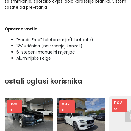
za šminkanje, sportsko ovjes, boja karoserije branika, Sistem
zaštite od prevrtanja
Oprema vozila
"Hands Free" telefoniranje(bluetooth)
12V utičnica (na srednjoj konzoli)
6-stepeni manuelni mjenjač
Aluminijske Felge
ostali oglasi korisnika
nov
nov
nov
o
o
o