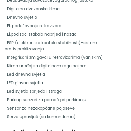
Deaktivacija suvozačevog zračnog jastuka
Digitalna dvozonska klima
Dnevno svjetlo
El. podešavanje retrovizora
El.podizači stakala naprijed i nazad
ESP (elektronska kontola stabilnosti)+sistem
protiv proklizavanja
Integrisani žmigavci u retrovizorima (vanjskim)
Klima uređaj sa digitalnom regulacijom
Led dnevna svjetla
LED glavna svjetla
Led svjetla sprijeda i straga
Parking senzori za pomoć pri parkiranju
Senzor za nezakopčane pojaseve
Servo upravljač (sa komandama)