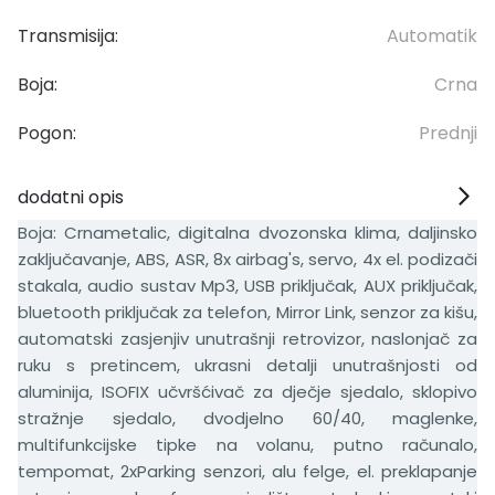
Transmisija:
Automatik
Boja:
Crna
Pogon:
Prednji
dodatni opis
Boja: Crnametalic, digitalna dvozonska klima, daljinsko
zaključavanje, ABS, ASR, 8x airbag's, servo, 4x el. podizači
stakala, audio sustav Mp3, USB priključak, AUX priključak,
bluetooth priključak za telefon, Mirror Link, senzor za kišu,
automatski zasjenjiv unutrašnji retrovizor, naslonjač za
ruku s pretincem, ukrasni detalji unutrašnjosti od
aluminija, ISOFIX učvršćivač za dječje sjedalo, sklopivo
stražnje sjedalo, dvodjelno 60/40, maglenke,
multifunkcijske tipke na volanu, putno računalo,
tempomat, 2xParking senzori, alu felge, el. preklapanje