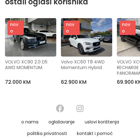
ostali oglasi korisnika
nov
nov
nov
o
o
o
VOLVO XC90 2.0 D5 
Volvo XC60 T8 4WD 
VOLVO XC6
AWD MOMENTUM.
Momentum Hybrid
RECHARGE
PANORAM
72.000 KM
62.900 KM
69.900 K
o nama
oglašavanje
uslovi korištenja
politika privatnosti
kontakt i pomoć