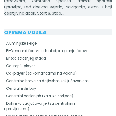
retrovizora, komforna sjedišta, trokraki sportski
upravljač, Led dnevna svjetla, Navigacija, ekran u boji
osjetljiv na dodir, Start & Stop....
OPREMA VOZILA
Aluminijske Felge
Bi-Xenonski farovi sa funkcijom pranja farova
Brisač stražnjeg stakla
Cd-mp3-player
Cd-player (sa komandama na volanu)
Centralna brava sa daljinskim zaključavanjem
Centralni dislpay
Centralni naslonjač (za ruke sprijeda)
Daljinsko zaključavanje (sa centralnim
upravljanjem)