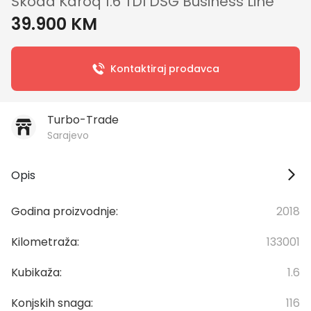
Škoda Karoq 1.6 TDI DSG Business Line
39.900 KM
Kontaktiraj prodavca
Turbo-Trade
Sarajevo
Opis
Godina proizvodnje:
2018
Kilometraža:
133001
Kubikaža:
1.6
Konjskih snaga:
116