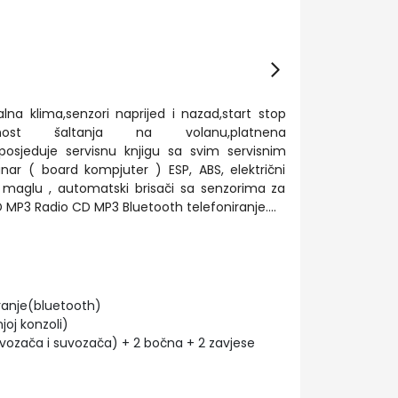
alna klima,senzori naprijed i nazad,start stop
ućnost šaltanja na volanu,platnena
e,posjeduje servisnu knjigu sa svim servisnim
unar ( board kompjuter ) ESP, ABS, električni
za maglu , automatski brisači sa senzorima za
 MP3 Radio CD MP3 Bluetooth telefoniranje....
ranje(bluetooth)
joj konzoli)
 vozača i suvozača) + 2 bočna + 2 zavjese