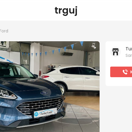
trguj
Ford
Tu
Sar