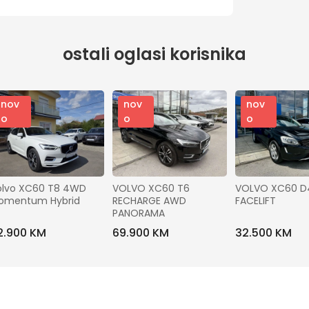
ostali oglasi korisnika
nov
nov
nov
o
o
o
olvo XC60 T8 4WD 
VOLVO XC60 T6 
VOLVO XC60 D4
omentum Hybrid
RECHARGE AWD 
FACELIFT
PANORAMA
2.900 KM
69.900 KM
32.500 KM