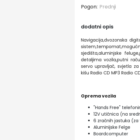
Pogon:
Prednji
dodatni opis
Navigacija,dvozonska digit
sistem,tempomat,mog
sjedišta,aluminjske felug
detaljima vozila,putni rač
servo upravljač, svjetla 
kišu Radio CD MP3 Radio CD
Oprema vozila
"Hands Free" telefoni
12V utičnica (na sredn
6 zračnih jastuka (za
Aluminijske Felge
Boardcomputer