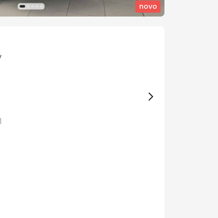
novo
V
1