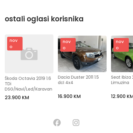
ostali oglasi korisnika
nov
nov
nov
o
o
o
Dacia Duster 2011 1.5 
Seat Ibiza 2
Škoda Octavia 2019 1.6 
dcI 4x4
Limuzina
TDi 
DSG/Navi/Led/Karavan
16.900 KM
12.900 K
23.900 KM