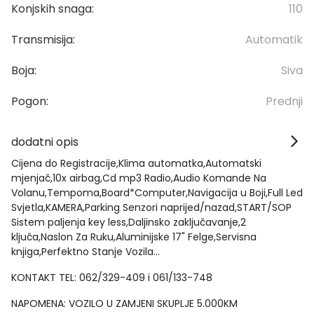
Konjskih snaga:
110
Transmisija:
Automatik
Boja:
Siva
Pogon:
Prednji
dodatni opis
Cijena do Registracije,Klima automatka,Automatski
mjenjač,10x airbag,Cd mp3 Radio,Audio Komande Na
Volanu,Tempoma,Board*Computer,Navigacija u Boji,Full Led
Svjetla,KAMERA,Parking Senzori naprijed/nazad,START/SOP
Sistem paljenja key less,Daljinsko zaključavanje,2
ključa,Naslon Za Ruku,Aluminijske 17" Felge,Servisna
knjiga,Perfektno Stanje Vozila...
KONTAKT TEL: 062/329-409 i 061/133-748
NAPOMENA: VOZILO U ZAMJENI SKUPLJE 5.000KM