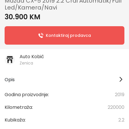
Mazda CX-5 2019 2.2 Crdi Automatik/Full
Led/Kamera/Navi
30.900 KM
Kontaktiraj prodavca
Auto Kobić
Zenica
Opis
Godina proizvodnje:
2019
Kilometraža:
220000
Kubikaža:
2.2