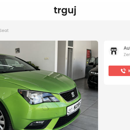
trguj
Seat
Au
Ze