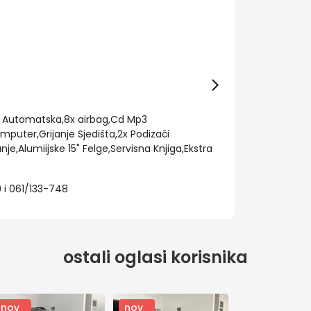
ma Automatska,8x airbag,Cd Mp3
uter,Grijanje Sjedišta,2x Podizači
nje,Alumiijske 15" Felge,Servisna Knjiga,Ekstra
i 061/133-748
ostali oglasi korisnika
nov
nov