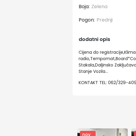
Boja:
Zelena
Pogon:
Prednji
dodatni opis
Cijena do registracije,Kli
radio,Tempomat,Board*Comp
Stakala,Daljinsko Zaključava
Stanje Vozila...
KONTAKT TEL: 062/329-409 
nov