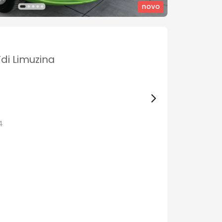
novo
Tdi Limuzina
4