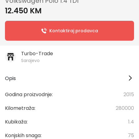
Volkswagen Polo 1.4 TDI
12.450 KM
Kontaktiraj prodavca
Turbo-Trade
Sarajevo
Opis
Godina proizvodnje:
2015
Kilometraža:
280000
Kubikaža:
1.4
Konjskih snaga:
75