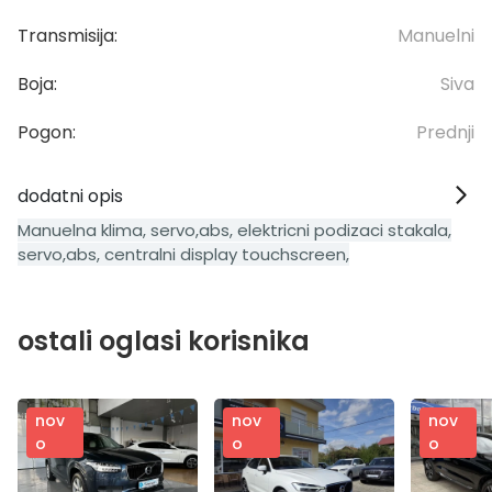
Transmisija:
Manuelni
Boja:
Siva
Pogon:
Prednji
dodatni opis
Manuelna klima, servo,abs, elektricni podizaci stakala,
servo,abs, centralni display touchscreen,
ostali oglasi korisnika
nov
nov
nov
o
o
o