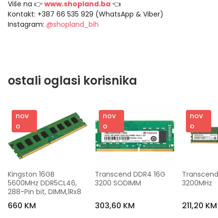
Više na 👉
www.shopland.ba
👈
Kontakt: +387 66 535 929 (WhatsApp & Viber)
Instagram:
@shopland_bih
ostali oglasi korisnika
nov
nov
nov
o
o
o
Kingston 16GB 
Transcend DDR4 16G 
Transcend
5600MHz DDR5CL46, 
3200 SODIMM
3200MHz
288-Pin bit, DIMM,1Rx8
660 KM
303,60 KM
211,20 KM