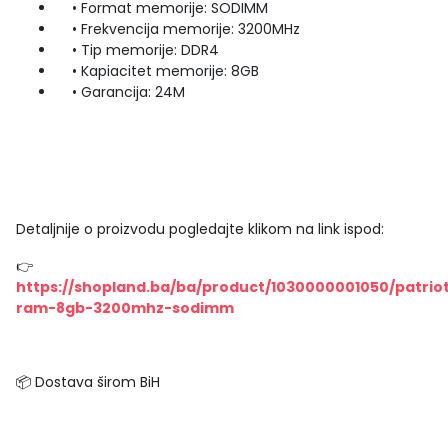
• Format memorije: SODIMM
• Frekvencija memorije: 3200MHz
• Tip memorije: DDR4
• Kapiacitet memorije: 8GB
• Garancija: 24M
Detaljnije o proizvodu pogledajte klikom na link ispod:
👉
https://shopland.ba/ba/product/1030000001050/patrio
ram-8gb-3200mhz-sodimm
📦 Dostava širom BiH