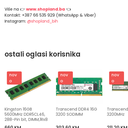
Više na 👉
www.shopland.ba
👈
Kontakt: +387 66 535 929 (WhatsApp & Viber)
Instagram:
@shopland_bih
ostali oglasi korisnika
nov
nov
nov
o
o
o
Kingston 16GB 
Transcend DDR4 16G 
Transcend
5600MHz DDR5CL46, 
3200 SODIMM
3200MHz
288-Pin bit, DIMM,1Rx8
660 KM
303,60 KM
211,20 KM