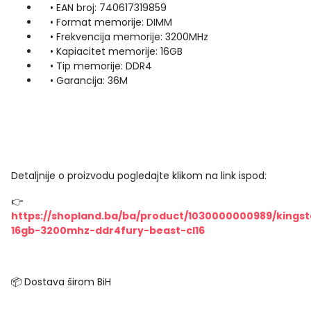
• EAN broj: 740617319859
• Format memorije: DIMM
• Frekvencija memorije: 3200MHz
• Kapiacitet memorije: 16GB
• Tip memorije: DDR4
• Garancija: 36M
Detaljnije o proizvodu pogledajte klikom na link ispod:
👉
https://shopland.ba/ba/product/1030000000989/kings
16gb-3200mhz-ddr4fury-beast-cl16
📦 Dostava širom BiH