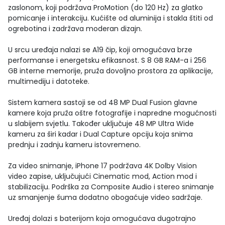
zaslonom, koji podržava ProMotion (do 120 Hz) za glatko
pomicanje i interakciju. Kućište od aluminija i stakla štiti od
ogrebotina i zadržava moderan dizajn.
U srcu uređaja nalazi se A19 čip, koji omogućava brze
performanse i energetsku efikasnost. S 8 GB RAM-a i 256
GB interne memorije, pruža dovoljno prostora za aplikacije,
multimediju i datoteke.
Sistem kamera sastoji se od 48 MP Dual Fusion glavne
kamere koja pruža oštre fotografije i napredne mogućnosti
u slabijem svjetlu. Također uključuje 48 MP Ultra Wide
kameru za širi kadar i Dual Capture opciju koja snima
prednju i zadnju kameru istovremeno.
Za video snimanje, iPhone 17 podržava 4K Dolby Vision
video zapise, uključujući Cinematic mod, Action mod i
stabilizaciju. Podrška za Composite Audio i stereo snimanje
uz smanjenje šuma dodatno obogaćuje video sadržaje.
Uređaj dolazi s baterijom koja omogućava dugotrajno