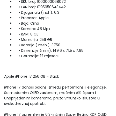
• SKU broj: 1000000068072
• EAN broj: 0195950643442
• Dijagonala (inch): 6.3
• Procesor: Apple
• Boja: Crna
• Kamera: 48 Mpx
• RAM: 8 GB
• Memorija: 256 GB
• Baterija ( mAh ): 3750
• Dimenzije (mm): 149.6 x 71.5 x 7.95
• Garancija: 12 mjeseci
Apple iPhone 17 256 GB – Black
iPhone 17 donosi balans između performansi i elegancije.
Sa modernim OLED zaslonom, moćnim A19 čipom i
unaprijeđenim kamerama, pruža vrhunsko iskustvo u
svakodnevnoj upotrebi.
iPhone 17 opremljen je 6,3-inčnim Super Retina XDR OLED