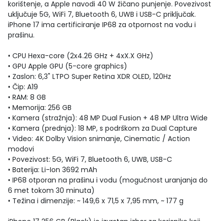
korištenje, a Apple navodi 40 W žičano punjenje. Povezivost
uključuje 5G, WiFi 7, Bluetooth 6, UWB i USB-C priključak.
iPhone 17 ima certificiranje IP68 za otpornost na vodu i
prašinu.
• CPU Hexa-core (2x4.26 GHz + 4xX.X GHz)
• GPU Apple GPU (5-core graphics)
• Zaslon: 6,3" LTPO Super Retina XDR OLED, 120Hz
• Čip: A19
• RAM: 8 GB
• Memorija: 256 GB
• Kamera (stražnja): 48 MP Dual Fusion + 48 MP Ultra Wide
• Kamera (prednja): 18 MP, s podrškom za Dual Capture
• Video: 4K Dolby Vision snimanje, Cinematic / Action
modovi
• Povezivost: 5G, WiFi 7, Bluetooth 6, UWB, USB-C
• Baterija: Li-Ion 3692 mAh
• IP68 otporan na prašinu i vodu (mogućnost uranjanja do
6 met tokom 30 minuta)
• Težina i dimenzije: ~ 149,6 x 71,5 x 7,95 mm, ~ 177 g