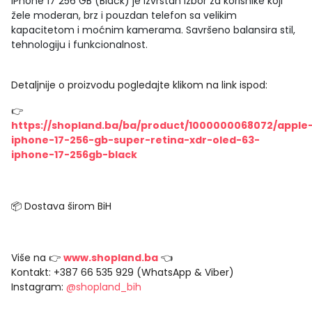
iPhone 17 256 GB (Black) je izvrstan izbor za korisnike koji
žele moderan, brz i pouzdan telefon sa velikim
kapacitetom i moćnim kamerama. Savršeno balansira stil,
tehnologiju i funkcionalnost.
Detaljnije o proizvodu pogledajte klikom na link ispod:
👉
https://shopland.ba/ba/product/1000000068072/apple
iphone-17-256-gb-super-retina-xdr-oled-63-
iphone-17-256gb-black
📦 Dostava širom BiH
Više na 👉
www.shopland.ba
👈
Kontakt: +387 66 535 929 (WhatsApp & Viber)
Instagram:
@shopland_bih