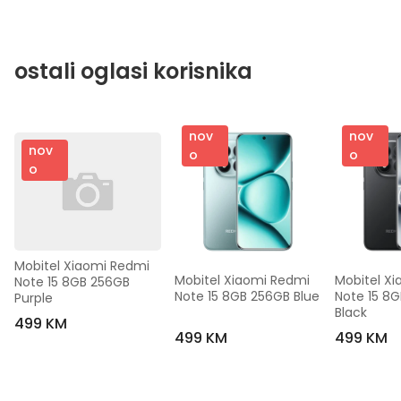
ostali oglasi korisnika
nov
nov
nov
o
o
o
Mobitel Xiaomi Redmi 
Mobitel Xiaomi Redmi 
Mobitel Xi
Note 15 8GB 256GB 
Note 15 8GB 256GB Blue
Note 15 8G
Purple
Black
499 KM
499 KM
499 KM